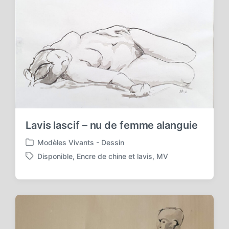
:
Lavis lascif – nu de femme alanguie
Modèles Vivants - Dessin
P
Disponible
,
Encre de chine et lavis
,
MV
o
T
s
a
t
g
e
g
d
e
i
d
n
w