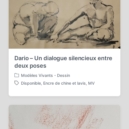
i
t
h
Dario – Un dialogue silencieux entre
deux poses
Modèles Vivants - Dessin
P
Disponible
,
Encre de chine et lavis
,
MV
o
T
s
a
t
g
e
g
d
e
i
d
n
w
i