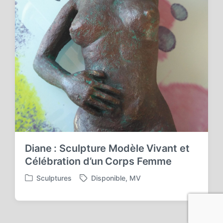
Diane : Sculpture Modèle Vivant et
Célébration d’un Corps Femme
Sculptures
Disponible
,
MV
P
T
o
a
s
g
t
g