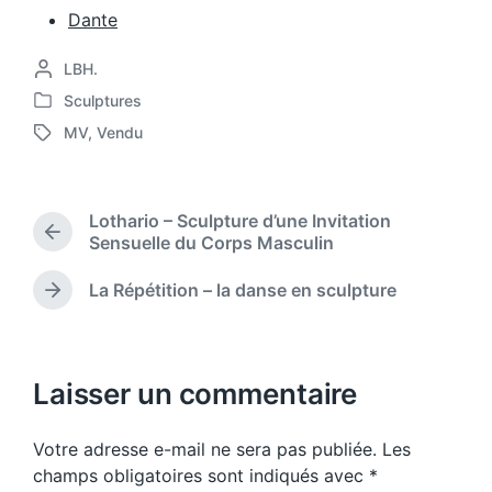
Dante
P
LBH.
o
Sculptures
P
s
MV
,
Vendu
o
t
T
s
e
a
t
d
g
e
b
g
Lothario – Sculpture d’une Invitation
d
y
e
P
Sensuelle du Corps Masculin
i
d
r
n
w
e
La Répétition – la danse en sculpture
N
i
v
e
t
i
x
o
h
t
u
p
Laisser un commentaire
s
o
p
s
o
Votre adresse e-mail ne sera pas publiée.
Les
t
s
:
champs obligatoires sont indiqués avec
*
t