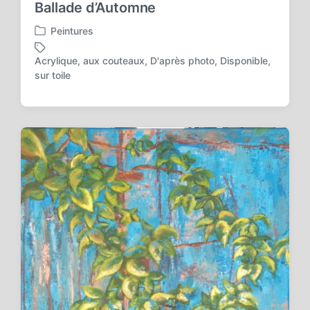
Ballade d’Automne
Peintures
P
o
Acrylique
,
aux couteaux
,
D'après photo
,
Disponible
,
s
T
sur toile
t
a
e
g
d
g
i
e
n
d
w
i
t
h