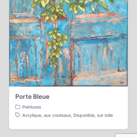
Porte Bleue
Peintures
P
Acrylique
,
aux couteaux
,
Disponible
,
sur toile
o
T
s
a
t
g
e